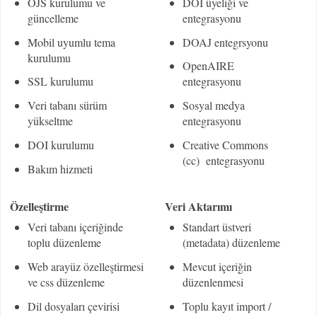
OJS kurulumu ve
DOI üyeliği ve
güncelleme
entegrasyonu
Mobil uyumlu tema
DOAJ entegrsyonu
kurulumu
OpenAIRE
SSL kurulumu
entegrasyonu
Veri tabanı sürüm
Sosyal medya
yükseltme
entegrasyonu
DOI kurulumu
Creative Commons
(cc) entegrasyonu
Bakım hizmeti
Özelleştirme
Veri Aktarımı
Veri tabanı içeriğinde
Standart üstveri
toplu düzenleme
(metadata) düzenleme
Web arayüz özelleştirmesi
Mevcut içeriğin
ve
css düzenleme
düzenlenmesi
Dil dosyaları çevirisi
Toplu kayıt import /