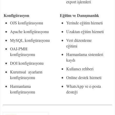
export işlemleri
Konfigürasyon
Eğitim ve Danışmanlık
OJS konfigürasyonu
Yerinde eğitim hizmeti
Apache konfigürasyonu
Uzaktan eğitim hizmeti
MySQL konfigürasyonu
Veri düzenleme
eğitimi
OAI-PMH
konfigürasyonu
Harmanlama sistemleri
kaydı
DOI konfigürasyonu
Kullanıcı rehberi
Kurumsal ayarların
konfigürasyonu
Online destek hizmeti
Harmanlama
WhatsApp ve e-posta
konfigürasyonu
desteği