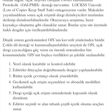
Protokolü (OAI-PMH) desteği mevcuttur. LOCKSS Unicode
(Lots of Copies Keep Stuff Safe) entegrasyonu vardır. Makaleler
yayınlandıktan sonra açık erişimli dergi dizinleyicileri tarafından
derlenip dizinlenebilmektedir. Okuyucuya araştırma, hazır
kaynakça oluşturma gibi olanaklar sunar. Bunlar aynı site üzerinde
farklı dergiler için özelleştirilebilmektedir.
Düşük sistem gereksinimleri OJS’nin kuvvetli yönlerinden biridir.
Çoklu dil desteği ve kurumsallaştırılabilen arayüzü ile OJS, açık
dergi yayıncılığına güç veren en önemli sistemlerden biri
konumundadır. OJS’nin başlıca özellikleri şu şekilde sıralanabilir:
Yerel olarak kurabilir ve kontrol edebilir.
Editörler ihtiyaçlar doğrultusunda dergiyi yapılandırabilir.
Bütün içerik çevrimiçi olarak yönetilebilir.
Gecikmeli açık erişim seçenekleri ve abonelik modülleri
kullanılabilir.
Dergi içeriği açık erişim sistemlerinde kapsamlı olarak
dizinlenir.
Editöre seçimli ve alan tabanlı çeşitli içerik okuma araçları
sunar.