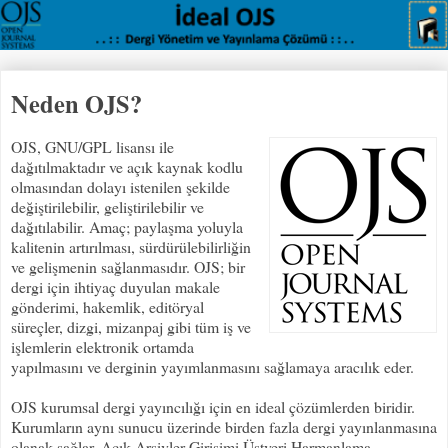
Neden OJS?
OJS, GNU/GPL lisansı ile
dağıtılmaktadır ve açık kaynak kodlu
olmasından dolayı istenilen şekilde
değiştirilebilir, geliştirilebilir ve
dağıtılabilir. Amaç; paylaşma yoluyla
kalitenin artırılması, sürdürülebilirliğin
ve gelişmenin sağlanmasıdır. OJS; bir
dergi için ihtiyaç duyulan makale
gönderimi, hakemlik, editöryal
süreçler, dizgi, mizanpaj gibi tüm iş ve
işlemlerin elektronik ortamda
yapılmasını ve derginin yayımlanmasını sağlamaya aracılık eder.
OJS kurumsal dergi yayıncılığı için en ideal çözümlerden biridir.
Kurumların aynı sunucu üzerinde birden fazla dergi yayınlanmasına
olanak sağlar. Açık Arşivler Girişimi Üstveri Harmanlama